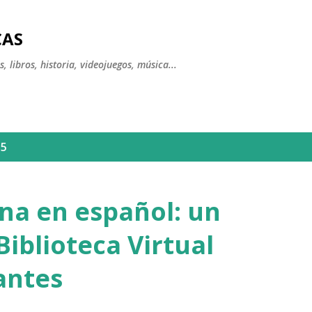
Ir al contenido principal
CAS
, libros, historia, videojuegos, música...
15
pina en español: un
 Biblioteca Virtual
antes