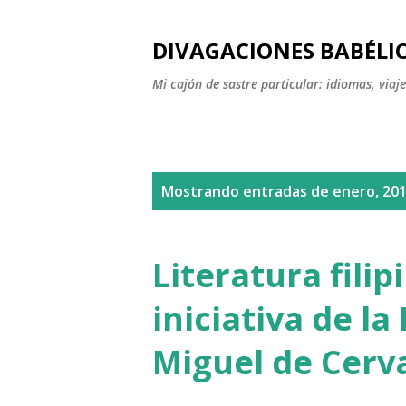
DIVAGACIONES BABÉLI
Mi cajón de sastre particular: idiomas, viajes
E
Mostrando entradas de enero, 20
n
t
Literatura fili
r
iniciativa de la
a
Miguel de Cerv
d
a