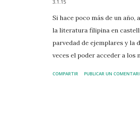
3.1.15
s
Si hace poco más de un año, 
la literatura filipina en cast
parvedad de ejemplares y la d
veces el poder acceder a los
noticia para los que, como se
COMPARTIR
PUBLICAR UN COMENTAR
en una vertiente tan desconoc
literatura hispanofilipina. Si
escritos por los lectores en l
de diciembre de 2013, verá qu
desde la Biblioteca Virtual M