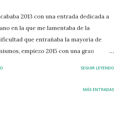
acababa 2013 con una entrada dedicada a
ellano en la que me lamentaba de la
ificultad que entrañaba la mayoría de
 mismos, empiezo 2015 con una gran
rvidor, están interesados en profundizar
IO
SEGUIR LEYENDO
ida de las letras castellanas como es la
 uno echa un vistazo a los comentarios
MÁS ENTRADAS
a entrada publicada en esta bitácora el 31
e en uno de ellos se nos anunciaba que
iguel de Cervantes (dependiente de la