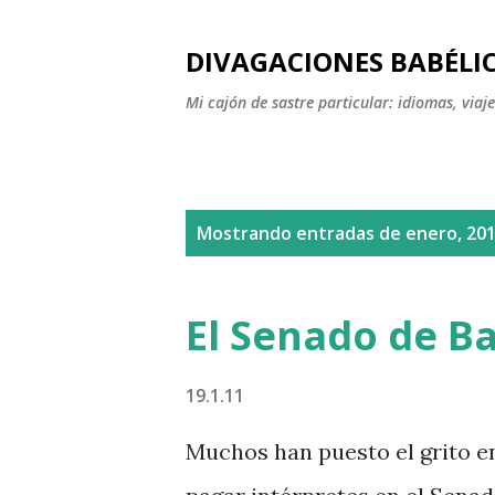
DIVAGACIONES BABÉLI
Mi cajón de sastre particular: idiomas, viajes
E
Mostrando entradas de enero, 20
n
t
El Senado de B
r
a
19.1.11
d
Muchos han puesto el grito en
a