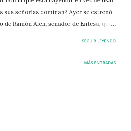
o, con la que está cayendo, en vez de usar
as sus señorías dominan? Ayer se estrenó
go de Ramón Alen, senador de Entesa, que
ono escolar, un problema endémico que no
SEGUIR LEYENDO
as y que sitúa a la educación española a
n problema, en fin, que no se resuelve tan
MÁS ENTRADAS
rata como ha resuelto el Senado el anhelo
el que tengan cabida todas las lenguas del
tavoz socialista del Senado, Carmela
el nuevo sistema (12.000 euros la sesión)
 alguno para la institución porque, entre
ntérpretes. A cambio, los senadores podrán