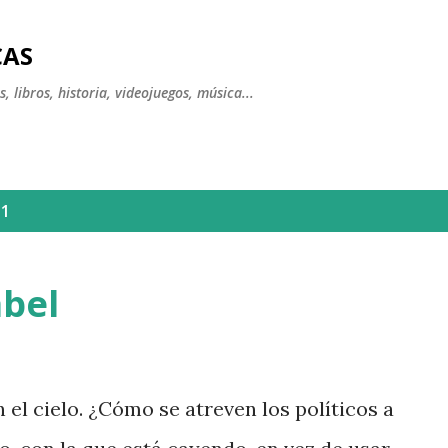
Ir al contenido principal
CAS
, libros, historia, videojuegos, música...
11
abel
 el cielo. ¿Cómo se atreven los políticos a