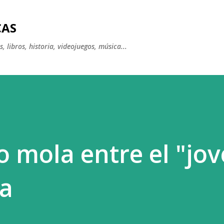
Ir al contenido principal
CAS
, libros, historia, videojuegos, música...
o mola entre el "jo
na