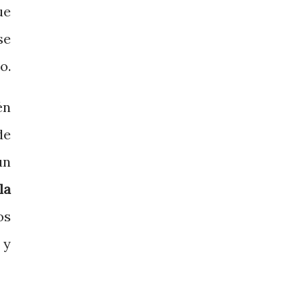
ue
se
o.
én
de
un
la
os
 y