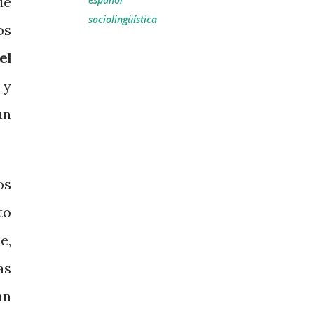
de
sociolingüística
os
el
y
un
os
to
e,
as
án