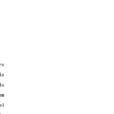
es
la
la
os
el