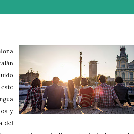
lona
talán
nuido
este
engua
ños y
a del