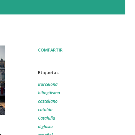
COMPARTIR
Etiquetas
Barcelona
bilingüismo
castellano
catalán
Cataluña
diglosia
español