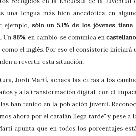
tos recogidos en la Encuesta de la Juventud 
 es una lengua más bien anecdótica en algun
or ejemplo,
sólo un 5,1% de los jóvenes tiene 
l
. Un
86%
, en cambio, se comunica en
castellano
, como el inglés. Por eso el consistorio iniciará 
en a revertir esta situación.
tura, Jordi Martí, achaca las cifras a los cambi
ños y a la transformación digital, con el impac
llas han tenido en la población juvenil. Reconoc
emos ahora por el catalán llega tarde" y pese a l
 Martí apunta que en todos los porcentajes est