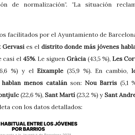
ón de normalización". "La situación recla
os facilitados por el Ayuntamiento de Barcelona, 
t Gervasi
es el
distrito donde más jóvenes habl
e casi el
45%
. Le siguen
Gràcia
(43,5 %),
Les Cor
6,6 %) y el
Eixample
(35,9 %). En cambio,
l
s hablan menos catalán
son:
Nou Barris
(5,1 %
ntjuïc
(22,6 %),
Sant Martí
(23,2 %) y
Sant Andr
leta con los datos detallados: