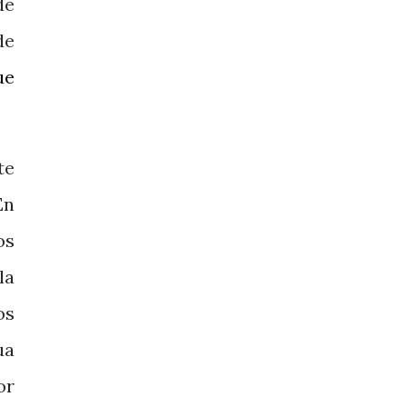
de
de
ue
te
En
os
la
os
ua
or