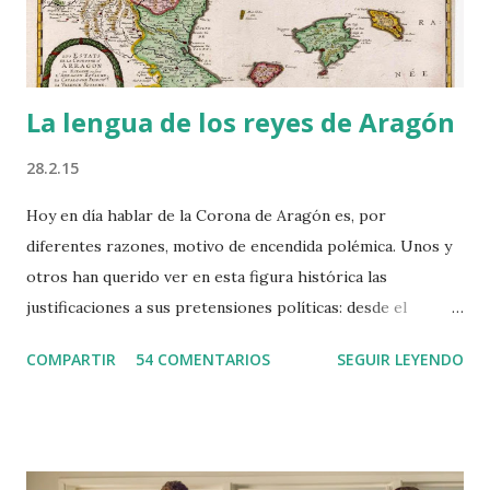
donde había tanto que hacer, tanto que soportar y corregir
desde que amanecía...
La lengua de los reyes de Aragón
28.2.15
Hoy en día hablar de la Corona de Aragón es, por
diferentes razones, motivo de encendida polémica. Unos y
otros han querido ver en esta figura histórica las
justificaciones a sus pretensiones políticas: desde el
catalanismo soberanista hasta el españolismo más
COMPARTIR
54 COMENTARIOS
SEGUIR LEYENDO
centralista, pasando por movimientos igualmente
asimétricos como el pancatalanismo de algunos sectores
políticos de Cataluña y el anticatalanismo, éste último en
forma de episodios, más o menos anecdóticos, como el del