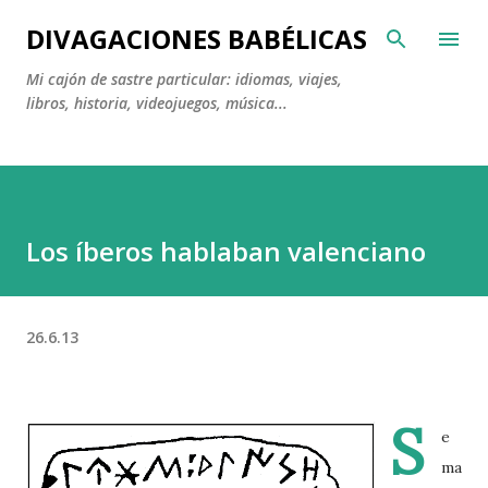
Ir al contenido principal
DIVAGACIONES BABÉLICAS
Mi cajón de sastre particular: idiomas, viajes,
libros, historia, videojuegos, música...
Los íberos hablaban valenciano
26.6.13
S
e
ma