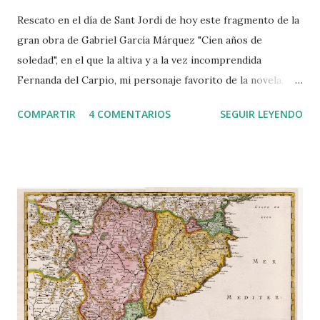
Rescato en el día de Sant Jordi de hoy este fragmento de la
gran obra de Gabriel García Márquez "Cien años de
soledad", en el que la altiva y a la vez incomprendida
Fernanda del Carpio, mi personaje favorito de la novela,
estalla y, a modo de soliloquio, empieza a soltar lo que su
COMPARTIR
4 COMENTARIOS
SEGUIR LEYENDO
viperina lengua ha callado durante tanto tiempo: Aureliano
Segundo no tuvo conciencia de la cantaleta hasta el día
siguiente, después del desayuno, cuando se sintió aturdido
por un abejorreo que era entonces más fluido y alto que el
rumor de la lluvia, y era Fernanda que se paseaba por toda
la casa doliéndole de que la hubieran educado como una
reina para terminar de sirvienta en una casa de locos, con
un marido holgazán, idólatra, libertino, que se acostaba
bocarriba a esperar que le llovieran panes del cielo,
mientras ella se destroncaba los riñones tratando de
mantener a flote un hogar emparapetado con alfileres,