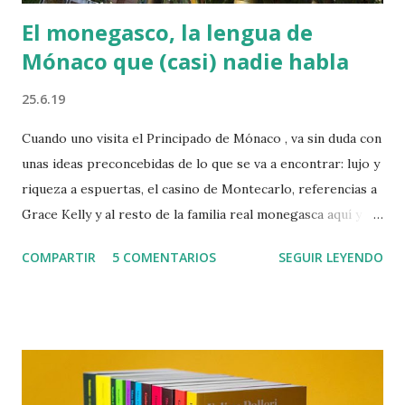
El monegasco, la lengua de
Mónaco que (casi) nadie habla
25.6.19
Cuando uno visita el Principado de Mónaco , va sin duda con
unas ideas preconcebidas de lo que se va a encontrar: lujo y
riqueza a espuertas, el casino de Montecarlo, referencias a
Grace Kelly y al resto de la familia real monegasca aquí y
allá, además de otros tópicos de mayor o menos relevancia
COMPARTIR
5 COMENTARIOS
SEGUIR LEYENDO
que durante años han nutrido el papel couché de medio
mundo y que han contribuido a afianzar la imagen de este
pequeño país de apenas 2 km² como quintaesencia de la
abundancia y el glamur. Sin embargo, justo al cruzar la
frontera del diminuto principado, aquellos visitantes más
observadores seguramente repararán en los carteles de