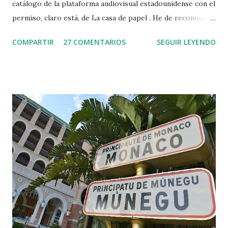
catálogo de la plataforma audiovisual estadounidense con el
permiso, claro está, de La casa de papel . He de reconocer
que, a pesar de ser una serie en la que los clichés y los déjà
COMPARTIR
27 COMENTARIOS
SEGUIR LEYENDO
vus con respecto a otras producciones abundan, Élite me
tiene enganchado. Esas series en las que actores
veinteañeros se hacen pasar por adolescentes que
anteponen el fornicio y el libre albedrío a los estudios y la
Play , y cuyas vidas se ven constantemente asediadas por
preocupaciones y problemas más bien propios de
treintañeros (para goce y disfrute del televidente), siempre
han sido para mí una suerte de placer culpable . Quizás sea
por ello que, al igual que ya sucediera con la primera
temporada, los ocho capítulos de esta segunda tanda han
sido carne de maratón de fin de semana y han pasado ante
mí como un suspiro. El mono hasta el estreno de la ya
confirmada tercera temporada...