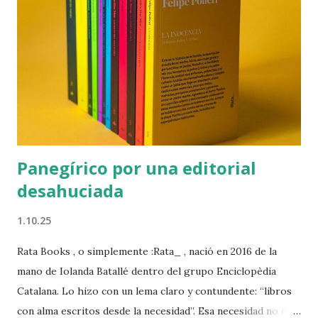
bievenida en los que se indica, junto al previsible nombre en
francés, que se hallan en esos momentos en el " Principatu
de Mùnegu ". Algunos no le darán mayor importancia al
asunto y continuarán con su viaje como si nada. Otros se
preguntarán de qué trata aquello, mirarán en Wikipedia y
descubrirán que Mónaco cuenta al parecer con una lengua
autóctona...
Panegírico por una editorial
desahuciada
1.10.25
Rata Books , o simplemente :Rata_ , nació en 2016 de la
mano de Iolanda Batallé dentro del grupo Enciclopèdia
Catalana. Lo hizo con un lema claro y contundente: “libros
con alma escritos desde la necesidad”. Esa necesidad no era