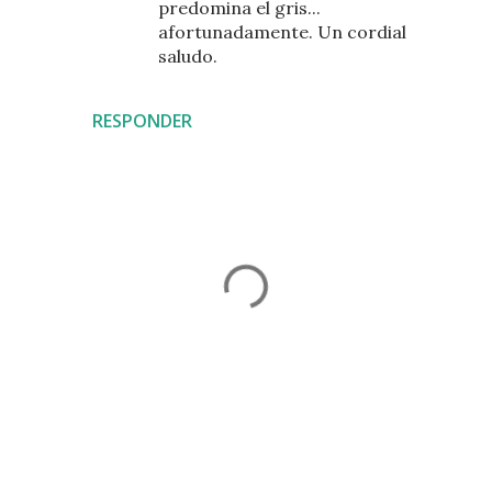
predomina el gris...
afortunadamente. Un cordial
saludo.
RESPONDER
P
u