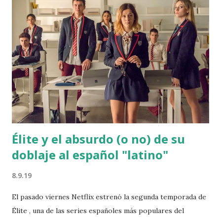
blaverismo valenciano o el de algunas plataformas
aragonesas como No hablamos catalán/No charrem català .
Así pues, cualquier aspecto relacionado con dicha unión
dinástica, como puedan ser la denominación de la misma, su
organización territorial o el idioma que hablaban sus
habitantes, puede resultar en la actualidad motivo de
afrenta, incluso entre los más doctos en la materia. La
cuestión de fondo, cómo no, se debe a la pretensión
contemporánea de querer hacer política de
acontecimientos acaecidos h...
Élite y el absurdo (o no) de su
doblaje al español "latino"
8.9.19
El pasado viernes Netflix estrenó la segunda temporada de
Élite , una de las series españoles más populares del