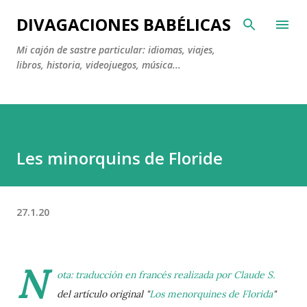
Ir al contenido principal
DIVAGACIONES BABÉLICAS
Mi cajón de sastre particular: idiomas, viajes,
libros, historia, videojuegos, música...
Les minorquins de Floride
27.1.20
N
ota: traducción en francés realizada por
Claude S.
del artículo original "
Los menorquines de Florida
"