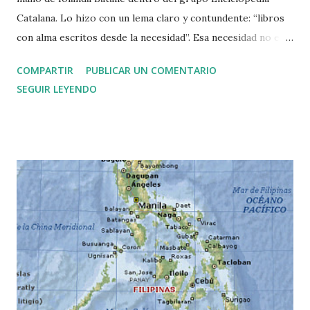
Catalana. Lo hizo con un lema claro y contundente: “libros
con alma escritos desde la necesidad”. Esa necesidad no era
mercantil, ni obedecía a la lógica del mercado, sino a la
COMPARTIR
PUBLICAR UN COMENTARIO
convicción de que un libro solo merecía ver la luz si
SEGUIR LEYENDO
respondía a un impulso vital tanto del autor como de la
editora. La apuesta era radical en su planteamiento y en su
cuidado formal: pocos títulos al año, ediciones bilingües en
castellano y catalán, portadas y tipografías diseñadas con
una estética mínima pero elegante, y detalles únicos como
fotografías o manuscritos en las guardas. No se trataba de
llenar estanterías, sino de ofrecer a los lectores un
catálogo breve, intenso y memorable . La arriesgada
propuesta editorial se materializó en una primera tanda de
publicaciones que anunciaban ya la vocación de Rata por lo
singular. Allí estaban " Diarios del Sáhara ", de Sanmao ,
rescatando a...