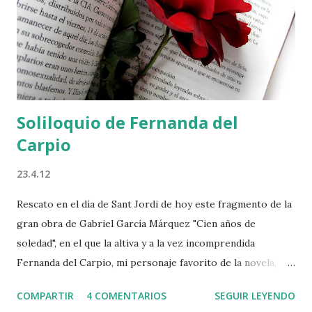
Soliloquio de Fernanda del
Carpio
23.4.12
Rescato en el día de Sant Jordi de hoy este fragmento de la
gran obra de Gabriel García Márquez "Cien años de
soledad", en el que la altiva y a la vez incomprendida
Fernanda del Carpio, mi personaje favorito de la novela,
estalla y, a modo de soliloquio, empieza a soltar lo que su
COMPARTIR
4 COMENTARIOS
SEGUIR LEYENDO
viperina lengua ha callado durante tanto tiempo: Aureliano