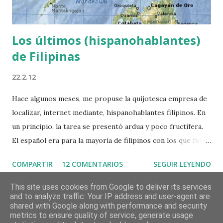
Los últimos (hispanohablantes)
de Filipinas
22.2.12
Hace algunos meses, me propuse la quijotesca empresa de
localizar, internet mediante, hispanohablantes filipinos. En
un principio, la tarea se presentó ardua y poco fructífera.
El español era para la mayoría de filipinos con los que fui a
dar un idioma extraño del que a duras penas conocían
COMPARTIR
12 COMENTARIOS
SEGUIR LEYENDO
palabras sueltas como "gracias" o "señor". Sin embargo,
poco a poco me fui topando con algunos isleños que
This site uses cookies from Google to deliver its services
and to analyze traffic. Your IP address and user-agent are
hablaban en mayor o menor medida el idioma castellano. A
shared with Google along with performance and security
pesar de ello, en la mayoría de casos, habían aprendido a
metrics to ensure quality of service, generate usage
Con la tecnología de Blogger