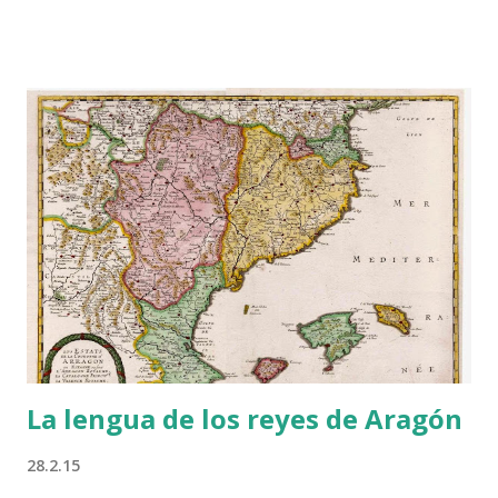
Segundo no tuvo conciencia de la cantaleta hasta el día
siguiente, después del desayuno, cuando se sintió aturdido
por un abejorreo que era entonces más fluido y alto que el
rumor de la lluvia, y era Fernanda que se paseaba por toda
la casa doliéndole de que la hubieran educado como una
reina para terminar de sirvienta en una casa de locos, con
un marido holgazán, idólatra, libertino, que se acostaba
bocarriba a esperar que le llovieran panes del cielo,
mientras ella se destroncaba los riñones tratando de
mantener a flote un hogar emparapetado con alfileres,
donde había tanto que hacer, tanto que soportar y corregir
desde que amanecía...
La lengua de los reyes de Aragón
28.2.15