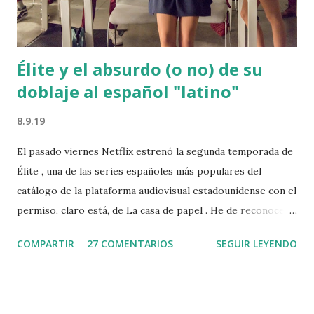
cuestión de fondo, cómo no, se debe a la pretensión
contemporánea de querer hacer política de
acontecimientos acaecidos h...
Élite y el absurdo (o no) de su
doblaje al español "latino"
8.9.19
El pasado viernes Netflix estrenó la segunda temporada de
Élite , una de las series españoles más populares del
catálogo de la plataforma audiovisual estadounidense con el
permiso, claro está, de La casa de papel . He de reconocer
que, a pesar de ser una serie en la que los clichés y los déjà
COMPARTIR
27 COMENTARIOS
SEGUIR LEYENDO
vus con respecto a otras producciones abundan, Élite me
tiene enganchado. Esas series en las que actores
veinteañeros se hacen pasar por adolescentes que
anteponen el fornicio y el libre albedrío a los estudios y la