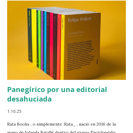
Play , y cuyas vidas se ven constantemente asediadas por
preocupaciones y problemas más bien propios de
treintañeros (para goce y disfrute del televidente), siempre
han sido para mí una suerte de placer culpable . Quizás sea
por ello que, al igual que ya sucediera con la primera
temporada, los ocho capítulos de esta segunda tanda han
sido carne de maratón de fin de semana y han pasado ante
mí como un suspiro. El mono hasta el estreno de la ya
confirmada tercera temporada...
Panegírico por una editorial
desahuciada
1.10.25
Rata Books , o simplemente :Rata_ , nació en 2016 de la
mano de Iolanda Batallé dentro del grupo Enciclopèdia