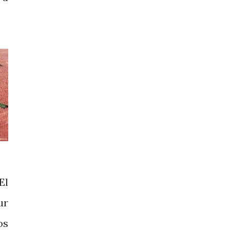
El
ur
os