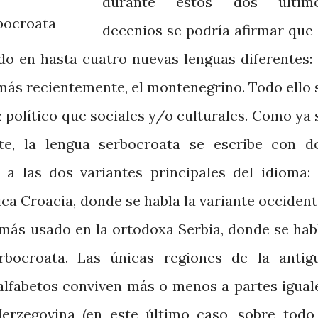
durante estos dos últim
bocroata
decenios se podría afirmar que 
do en hasta cuatro nuevas lenguas diferentes: 
y, más recientemente, el montenegrino. Todo ello 
 político que sociales y/o culturales. Como ya 
e, la lengua serbocroata se escribe con d
a las dos variantes principales del idioma: 
lica Croacia, donde se habla la variante occident
el más usado en la ortodoxa Serbia, donde se hab
erbocroata. Las únicas regiones de la antig
alfabetos conviven más o menos a partes igual
rzegovina (en este último caso, sobre todo