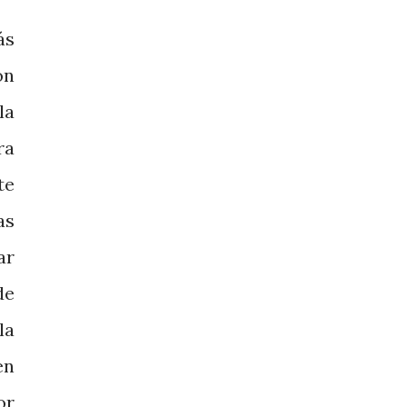
ás
ón
la
ra
te
as
ar
de
la
en
or