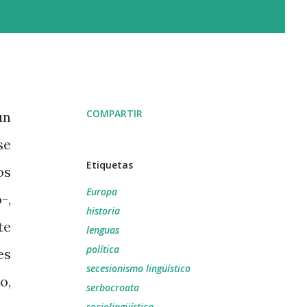
COMPARTIR
un
se
Etiquetas
os
Europa
-,
historia
te
lenguas
política
es
secesionismo lingüístico
o,
serbocroata
sociolingüística