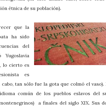
ión étnica de su población).
ecer que la
oata ha sido
uencias del
ó Yugoslavia
 lo cierto es
sionista es
al cabo, tan sólo fue la gota que colmó el vaso). 
 idioma común de los pueblos eslavos del s
 montenegrinos) a finales del siglo XIX. Sus d