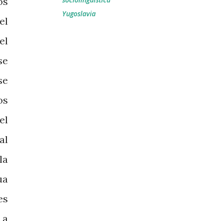
os
Yugoslavia
el
el
se
se
os
el
al
la
ua
es
 a