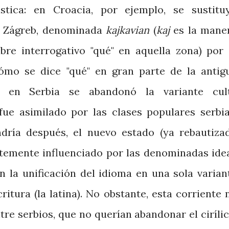
üística: en Croacia, por ejemplo, se sustitu
e Zágreb, denominada
kajkavian
(
kaj
es la mane
re interrogativo "qué" en aquella zona) por 
ómo se dice "qué" en gran parte de la antig
e, en Serbia se abandonó la variante cul
fue asimilado por las clases populares serbia
dría después, el nuevo estado (ya rebautiza
rtemente influenciado por las denominadas ide
n la unificación del idioma en una sola varian
critura (la latina). No obstante, esta corriente 
re serbios, que no querían abandonar el cirílic