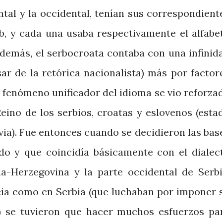
ental y la occidental, tenían sus correspondient
b, y cada una usaba respectivamente el alfabe
. Además, el serbocroata contaba con una infinid
sar de la retórica nacionalista) más por factor
e fenómeno unificador del idioma se vio reforza
Reino de los serbios, croatas y eslovenos (esta
via). Fue entonces cuando se decidieron las bas
do y que coincidía básicamente con el dialec
a-Herzegovina y la parte occidental de Serbi
acia como en Serbia (que luchaban por imponer 
o) se tuvieron que hacer muchos esfuerzos pa