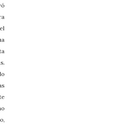
yó
ra
el
ua
ta
s.
do
as
te
no
o,