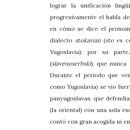
lograr la unificación ling
progresivamente el habla d
en cómo se dice el pronomb
dialecto
stokavian
(
sto
es c
Yugoslavia); por su part
(
slavenoserbski
), que nunca 
Durante el periodo que ven
como Yugoslavia) se vio fue
panyugoslavas, que defendía
(la oriental) con una sola es
contó con gran acogida ni ent