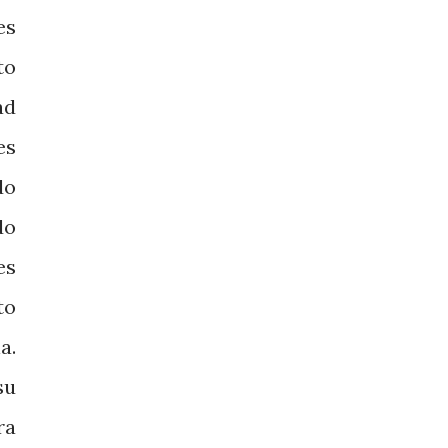
es
to
ad
es
do
do
es
to
a.
su
ra